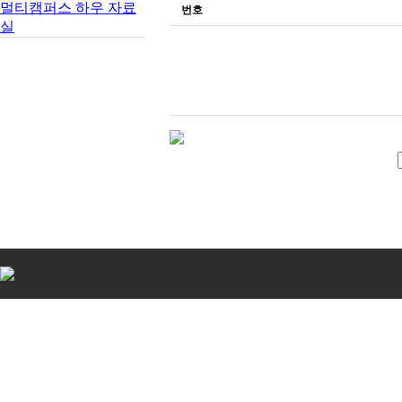
멀티캠퍼스 하우 자료
번호
실
비
아
탑-
시
알
리
스
구
입
비
아
센
터
임