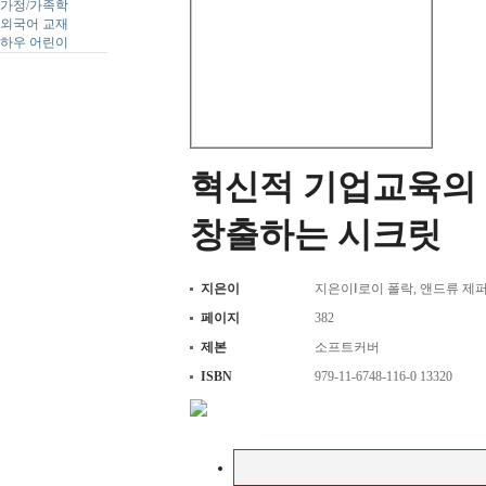
가정/가족학
외국어 교재
하우 어린이
혁신적 기업교육의 
창출하는 시크릿
지은이
지은이Ⅰ로이 폴락, 앤드류 제퍼
페이지
382
제본
소프트커버
ISBN
979-11-6748-116-0 13320