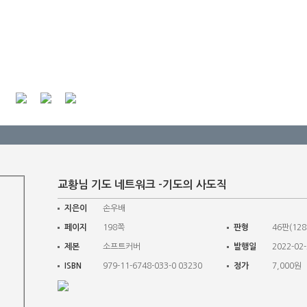
교황님 기도 네트워크 -기도의 사도직
지은이
손우배
페이지
198쪽
판형
46판(128
제본
소프트커버
발행일
2022-02
ISBN
979-11-6748-033-0 03230
정가
7,000원