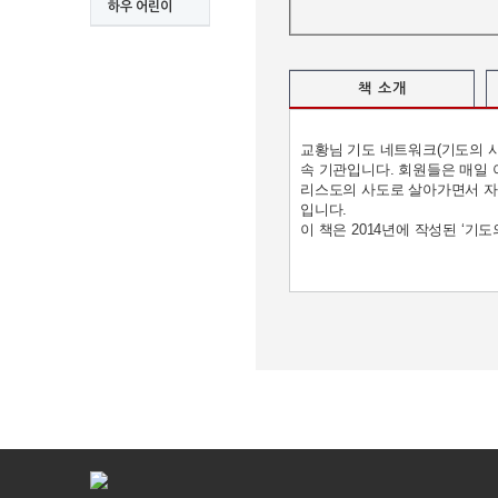
하우 어린이
책 소개
교황님 기도 네트워크(기도의 사
속 기관입니다. 회원들은 매일 
리스도의 사도로 살아가면서 자신의 평
입니다.
이 책은 2014년에 작성된 ‘
비
아
탑-
시
알
리