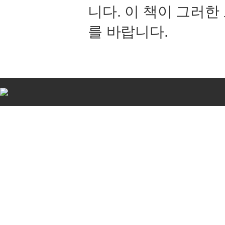
니다. 이 책이 그러
를 바랍니다.
비
아
탑-
시
알
리
스
구
입
비
아
센
터
임
심
중
절
allmy
24
시
간
대
출
북
토
끼
미