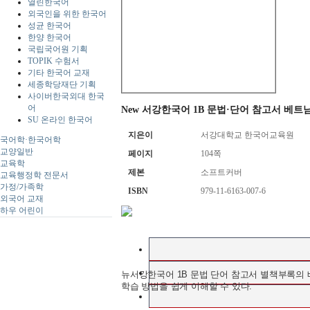
열린한국어
외국인을 위한 한국어
성균 한국어
한양 한국어
국립국어원 기획
TOPIK 수험서
기타 한국어 교재
세종학당재단 기획
사이버한국외대 한국
어
New 서강한국어 1B 문법·단어 참고서 베트
SU 온라인 한국어
지은이
서강대학교 한국어교육원
국어학·한국어학
교양일반
페이지
104쪽
교육학
제본
소프트커버
교육행정학 전문서
가정/가족학
ISBN
979-11-6163-007-6
외국어 교재
하우 어린이
뉴서강한국어 1B 문법 단어 참고서 별책부록의
학습 방법을 쉽게 이해할 수 있다.
비