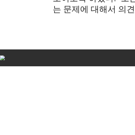
는 문제에 대해서 의견
비
아
탑-
시
알
리
스
구
입
비
아
센
터
임
심
중
절
allmy
24
시
간
대
출
북
토
끼
미