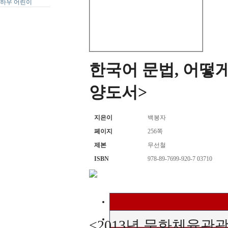
하우 어린이
한국어 문법, 어떻게
양도서>
지은이
백봉자
페이지
256쪽
제본
무선철
ISBN
978-89-7699-920-7 03710
<2013년 문화체육