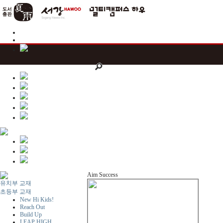
Aim Success
유치부 교재
초등부 교재
New Hi Kids!
Reach Out
Build Up
LEAP HIGH