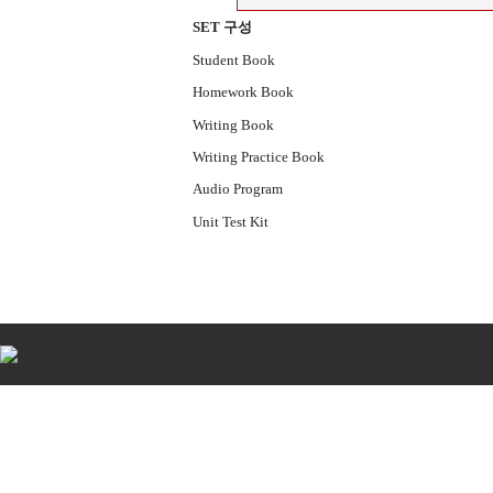
SET 구성
Student Book
Homework Book
Writing Book
Writing Practice Book
Audio Program
Unit Test Kit
비
아
탑-
시
알
리
스
구
입
비
아
센
터
임
심