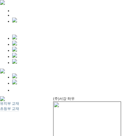
(주)서강 하우
유치부 교재
초등부 교재