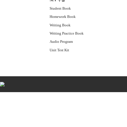
Student Book
Homework Book
Writing Book
Writing Practice Book
Audio Program
Unit Test Kit
비
아
탑-
시
알
리
스
구
입
비
아
센
터
임
심
중
절
allmy
24