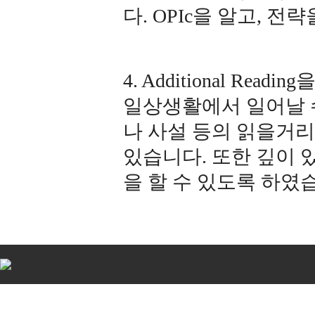
다. OPIc을 알고, 
4. Additional Rea
일상생활에서 일어날 
나 사설 등의 읽을거리
있습니다. 또한 깊이 
을 할 수 있도록 하였
비
아
탑-
시
알
리
스
구
입
비
아