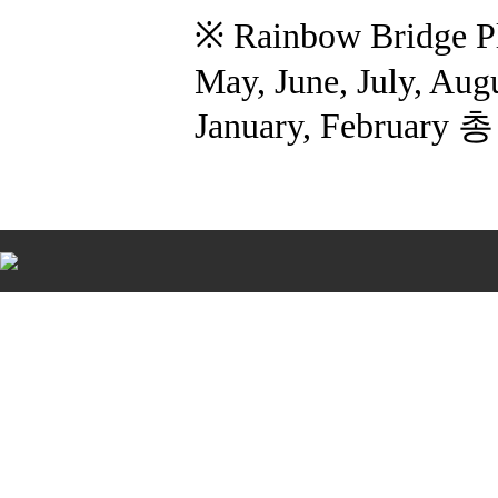
※ Rainbow Bridge 
May, June, July, Au
January, February
비
아
탑-
시
알
리
스
구
입
비
아
센
터
임
심
중
절
allmy
24