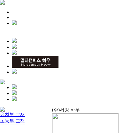
(주)서강 하우
유치부 교재
초등부 교재