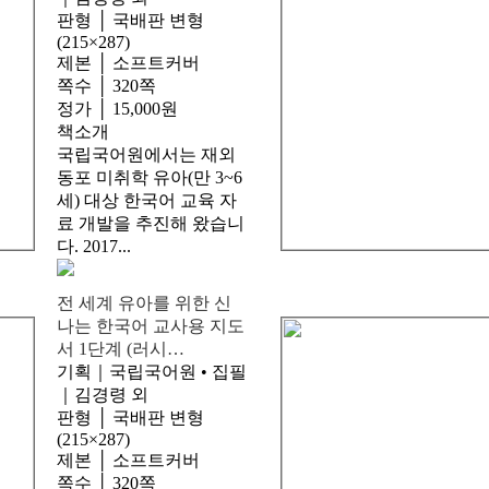
판형 │ 국배판 변형
(215×287)
제본 │ 소프트커버
쪽수 │ 320쪽
정가 │ 15,000원
책소개
국립국어원에서는 재외
동포 미취학 유아(만 3~6
세) 대상 한국어 교육 자
료 개발을 추진해 왔습니
다. 2017...
전 세계 유아를 위한 신
나는 한국어 교사용 지도
서 1단계 (러시…
기획｜국립국어원 • 집필
｜김경령 외
판형 │ 국배판 변형
(215×287)
제본 │ 소프트커버
쪽수 │ 320쪽