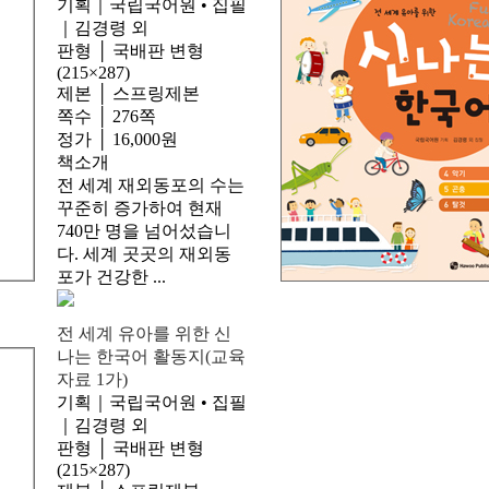
기획｜국립국어원 • 집필
｜김경령 외
판형 │ 국배판 변형
(215×287)
제본 │ 스프링제본
쪽수 │ 276쪽
정가 │ 16,000원
책소개
전 세계 재외동포의 수는
꾸준히 증가하여 현재
740만 명을 넘어섰습니
다. 세계 곳곳의 재외동
포가 건강한 ...
전 세계 유아를 위한 신
나는 한국어 활동지(교육
자료 1가)
기획｜국립국어원 • 집필
｜김경령 외
판형 │ 국배판 변형
(215×287)