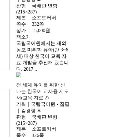
판형 │ 국배판 변형
(215×287)
제본 │ 소프트커버
쪽수 │ 332쪽
정가 │ 15,000원
책소개
국립국어원에서는 재외
동포 미취학 유아(만 3~6
세) 대상 한국어 교육 자
료 개발을 추진해 왔습니
다. 2017...
전 세계 유아를 위한 신
나는 한국어 교사용 지도
서(교육 자료 2)
기획｜국립국어원 • 집필
｜김경령 외
판형 │ 국배판 변형
(215×287)
제본 │ 소프트커버
쪽수 │ 326쪽