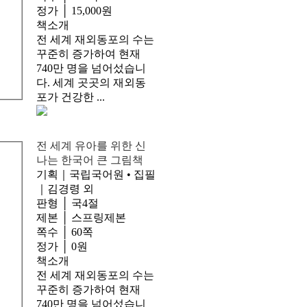
정가 │ 15,000원
책소개
전 세계 재외동포의 수는
꾸준히 증가하여 현재
740만 명을 넘어섰습니
다. 세계 곳곳의 재외동
포가 건강한 ...
전 세계 유아를 위한 신
나는 한국어 큰 그림책
기획｜국립국어원 • 집필
｜김경령 외
판형 │ 국4절
제본 │ 스프링제본
쪽수 │ 60쪽
정가 │ 0원
책소개
전 세계 재외동포의 수는
꾸준히 증가하여 현재
740만 명을 넘어섰습니