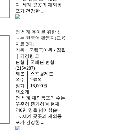
다. 세계 곳곳의 재외동
포가 건강한 ...
전 세계 유아를 위한 신
나는 한국어 활동지(교육
자료 2다)
기획｜국립국어원 • 집필
｜김경령 외
판형 │ 국배판 변형
(215×287)
제본 │ 스프링제본
쪽수 │ 260쪽
정가 │ 16,000원
책소개
전 세계 재외동포의 수는
꾸준히 증가하여 현재
740만 명을 넘어섰습니
다. 세계 곳곳의 재외동
포가 건강한 ...